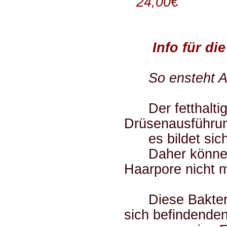
24,00€
Info für di
So ensteht A
Der fetthaltige
Drüsenausführun
es bildet sich 
Daher können e
Haarpore nicht 
Diese Bakterien
sich befindende