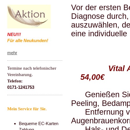
Vor der ersten 
Diagnose durch,
auszuwählen, den
eine individuell
NEU!!!
Für alle Neukunden!
mehr
Vit
Termine nach telefonischer
.
Vereinbarung
54,00€
Telefon:
0171-1241753
Genießen Sie e
Peeling, Bedam
Mein Service für Sie.
Entfernung von
Augenbrauenko
Bequeme EC-Karten
Hals- und Deko
Zahlung